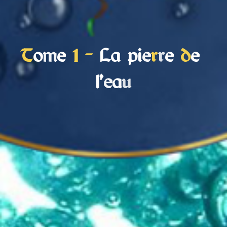
T
o
m
e
1
–
L
a
p
i
e
r
r
e
d
e
l
’
e
a
u