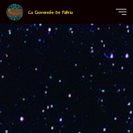
Aller
au
La Traversée de Faëria
contenu