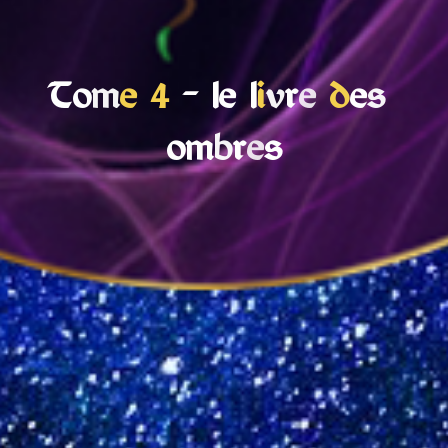
T
o
m
e
4
–
l
e
l
i
v
r
e
d
e
s
o
m
b
r
e
s